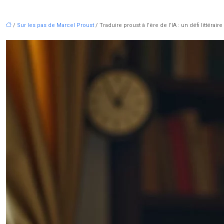
/
Sur les pas de Marcel Proust
/ Traduire proust à l’ère de l’IA : un défi littérair