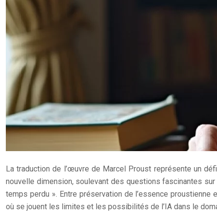
La traduction de l’œuvre de Marcel Proust représente un défi l
nouvelle dimension, soulevant des questions fascinantes sur l
temps perdu ». Entre préservation de l’essence proustienne e
où se jouent les limites et les possibilités de l’IA dans le domai