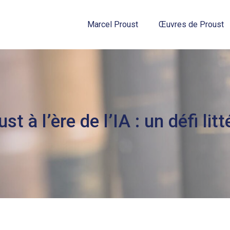
Marcel Proust
Œuvres de Proust
st à l’ère de l’IA : un défi lit