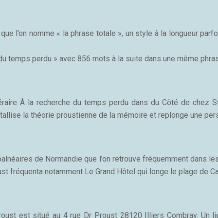
que l’on nomme « la phrase totale », un style à la longueur parf
e du temps perdu » avec 856 mots à la suite dans une même phra
ttéraire À la recherche du temps perdu dans du Côté de chez 
allise la théorie proustienne de la mémoire et replonge une pe
alnéaires de Normandie que l’on retrouve fréquemment dans les 
ust fréquenta notamment Le Grand Hôtel qui longe le plage de C
ust est situé au 4 rue Dr Proust 28120 Illiers Combray. Un lie