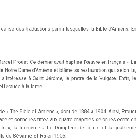
éalisé des traductions parmi lesquelles la Bible d’Amiens. En
Marcel Proust. Ce dernier avait baptisé l’œuvre en français «
La
ale Notre Dame d’Amiens et blâme sa restauration qui, selon lui,
’intéresse à Saint Jérôme, le prêtre de la Vulgate. Enfin, le
fectuée à la lettre.
n de « The Bible of Amiens », dont de 1884 à 1904. Ainsi, Proust
face et donne les titres aux quatre chapitres selon les écrits en
els », la troisième « Le Dompteur de lion », et la quatrième
lle de
Sésame et lys
en 1906.