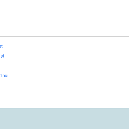
st
ust
d’hui