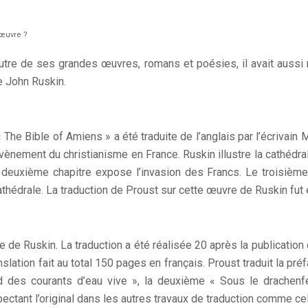
’œuvre ?
utre de ses grandes œuvres, romans et poésies, il avait aussi r
de John Ruskin.
 The Bible of Amiens » a été traduite de l’anglais par l’écrivain 
avènement du christianisme en France. Ruskin illustre la cathédr
 deuxième chapitre expose l’invasion des Francs. Le troisième s
hédrale. La traduction de Proust sur cette œuvre de Ruskin fut ef
ge de Ruskin. La traduction a été réalisée 20 après la publicatio
nslation fait au total 150 pages en français. Proust traduit la pré
rd des courants d’eau vive », la deuxième « Sous le drachenf
ectant l’original dans les autres travaux de traduction comme ce